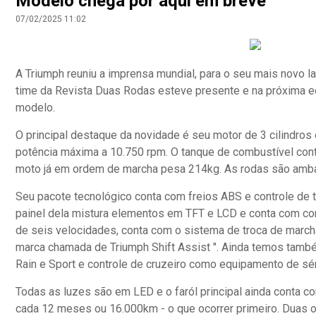
Modelo chega por aqui em breve
07/02/2025 11:02
A Triumph reuniu a imprensa mundial, para o seu mais novo l
time da Revista Duas Rodas esteve presente e na próxima e
modelo.
O principal destaque da novidade é seu motor de 3 cilindros 
potência máxima a 10.750 rpm. O tanque de combustível conta
moto já em ordem de marcha pesa 214kg. As rodas são ambas
Seu pacote tecnológico conta com freios ABS e controle de t
painel dela mistura elementos em TFT e LCD e conta com co
de seis velocidades, conta com o sistema de troca de mar
marca chamada de Triumph Shift Assist ". Ainda temos tamb
Rain e Sport e controle de cruzeiro como equipamento de sér
Todas as luzes são em LED e o faról principal ainda conta 
cada 12 meses ou 16.000km - o que ocorrer primeiro. Duas 