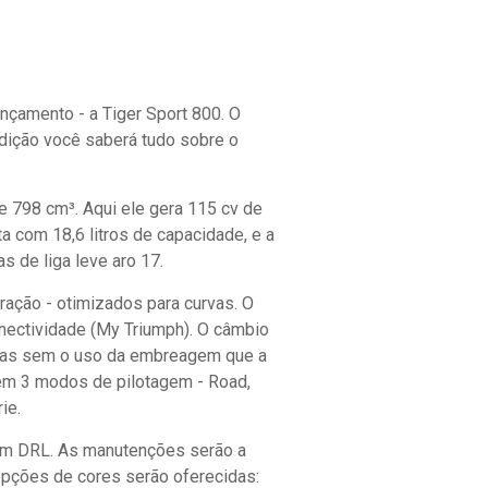
ançamento - a Tiger Sport 800. O
dição você saberá tudo sobre o
e 798 cm³. Aqui ele gera 115 cv de
 com 18,6 litros de capacidade, e a
 de liga leve aro 17.
ração - otimizados para curvas. O
nectividade (My Triumph). O câmbio
chas sem o uso da embreagem que a
ém 3 modos de pilotagem - Road,
ie.
com DRL. As manutenções serão a
opções de cores serão oferecidas: