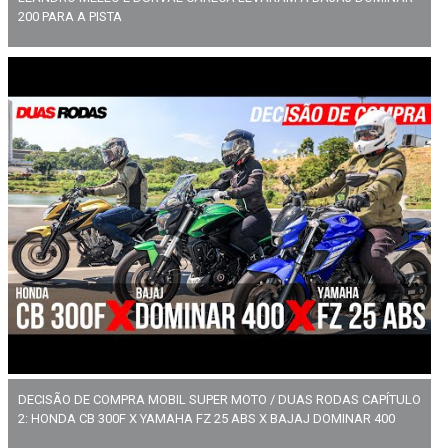
200 PARA A PISTA
DECISÃO DE COMPRA MOBIL SUPER MOTO / DUAS RODAS CAPÍTULO
2: HONDA CB 300F X YAMAHA FZ 25 ABS X BAJAJ DOMINAR 400